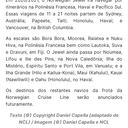
itinerários na Polinésia Francesa, Havaí e Pacífico Sul.
Essas viagens de 11 a 21 noites partem de Sydney,
Austrália; Papeete, Taiti; Honolulu, Havaí; e
Vancouver, na British Columbia.
As escalas são Bora Bora, Moorea, Raiatea e Nuku
Hiva, na Polinésia Francesa bem como Lautoka, Suva
e Dravuni, em Fiji. O Jewel ainda passa por Noumea,
Lifou e Ille des Pins, na Nova Caledônia; Ilha do
Mistério, Espiritu Santo e Port Vila, em Vanuatu; e a
Ilha Grande (Hilo e Kailua-Kona), Maui (Kahului), Kauai
(Nawiliwili) e Oahu (Honolulu), no Havaí.
Os destinos dos restantes navios da frota da
Norwegian Cruise Line serão anunciados
futuramente.
Texto (©) Copyright Daniel Capella (adaptado de
NCL) / Imagem (©) Daniel Capella e NCL