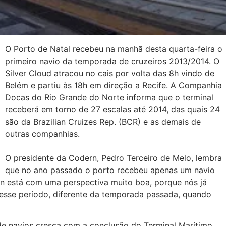
O Porto de Natal recebeu na manhã desta quarta-feira o
primeiro navio da temporada de cruzeiros 2013/2014. O
Silver Cloud atracou no cais por volta das 8h vindo de
Belém e partiu às 18h em direção a Recife. A Companhia
Docas do Rio Grande do Norte informa que o terminal
receberá em torno de 27 escalas até 2014, das quais 24
são da Brazilian Cruizes Rep. (BCR) e as demais de
outras companhias.
O presidente da Codern, Pedro Terceiro de Melo, lembra
que no ano passado o porto recebeu apenas um navio
rn está com uma perspectiva muito boa, porque nós já
esse período, diferente da temporada passada, quando
e navios cresça com a conclusão do Terminal Marítimo