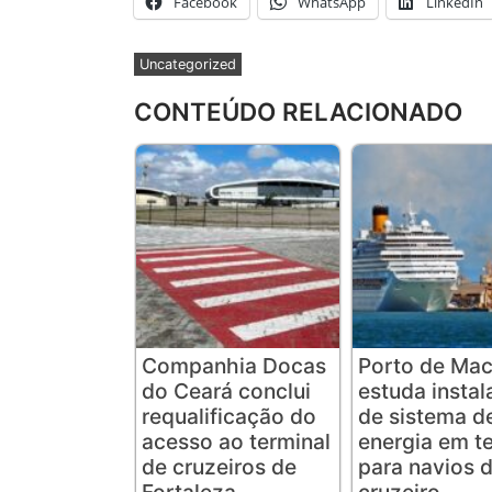
Facebook
WhatsApp
LinkedIn
Uncategorized
CONTEÚDO RELACIONADO
Companhia Docas
Porto de Mac
do Ceará conclui
estuda insta
requalificação do
de sistema d
acesso ao terminal
energia em te
de cruzeiros de
para navios 
Fortaleza
cruzeiro