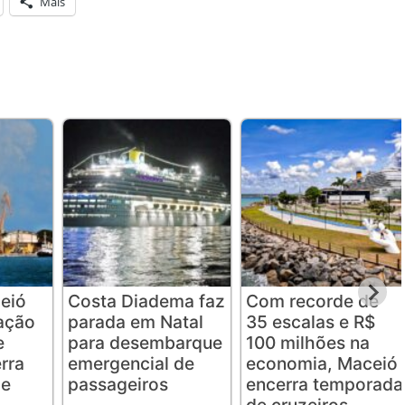
Mais
eió
Costa Diadema faz
Com recorde de
lação
parada em Natal
35 escalas e R$
e
para desembarque
100 milhões na
rra
emergencial de
economia, Maceió
de
passageiros
encerra temporada
de cruzeiros