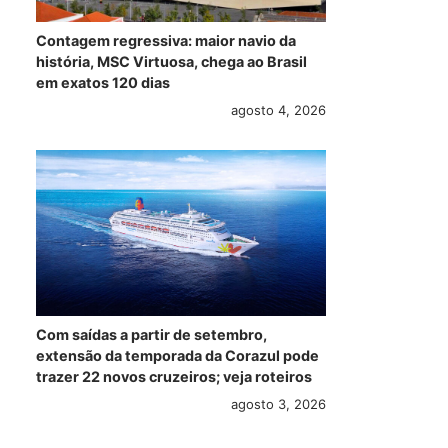
Contagem regressiva: maior navio da
história, MSC Virtuosa, chega ao Brasil
em exatos 120 dias
agosto 4, 2026
Corazul Cruceros
Fortaleza encerra
Pro
Com saídas a partir de setembro,
deve realizar
temporada de
cau
extensão da temporada da Corazul pode
roteiros semanais
cruzeiros com
can
trazer 22 novos cruzeiros; veja roteiros
rumo ao Nordeste
queda de 50% no
saí
agosto 3, 2026
na temporada
número de navios
rot
2026/2027
202