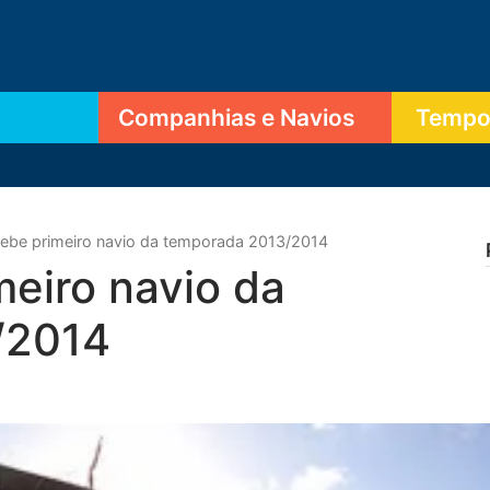
Companhias e Navios
Tempor
cebe primeiro navio da temporada 2013/2014
meiro navio da
/2014