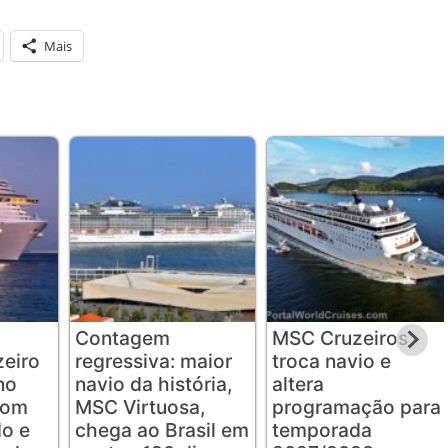
Mais
Contagem
MSC Cruzeiros
eiro
regressiva: maior
troca navio e
no
navio da história,
altera
com
MSC Virtuosa,
programação para
o e
chega ao Brasil em
temporada