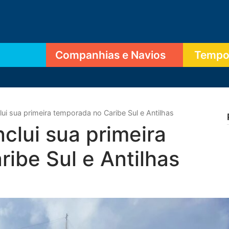
Companhias e Navios
Tempor
i sua primeira temporada no Caribe Sul e Antilhas
lui sua primeira
ibe Sul e Antilhas