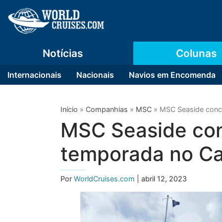
Notícias
Colunas
Internacionais
Nacionais
Navios em Encomenda
Início
»
Companhias
»
MSC
»
MSC Seaside conclu
MSC Seaside conc
temporada no Car
Por
WorldCruises.com
| abril 12, 2023