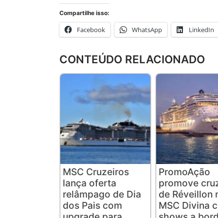
Compartilhe isso:
Facebook
WhatsApp
LinkedIn
CONTEÚDO RELACIONADO
MSC Cruzeiros
PromoAção
lança oferta
promove cruz
relâmpago de Dia
de Réveillon 
dos Pais com
MSC Divina 
upgrade para
shows a bord