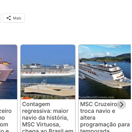
Mais
Contagem
MSC Cruzeiros
eiro
regressiva: maior
troca navio e
no
navio da história,
altera
com
MSC Virtuosa,
programação para
o e
chega ao Brasil em
temporada