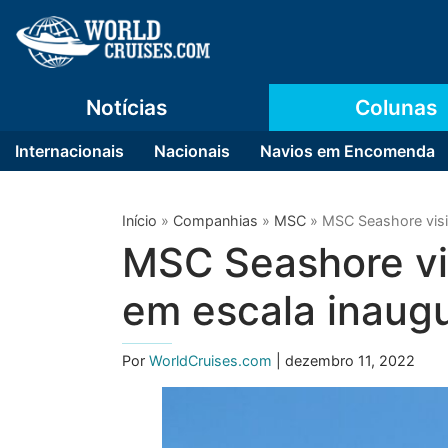
Notícias
Colunas
Internacionais
Nacionais
Navios em Encomenda
Início
»
Companhias
»
MSC
»
MSC Seashore visit
MSC Seashore vis
em escala inaugu
Por
WorldCruises.com
| dezembro 11, 2022