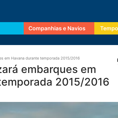
Companhias e Navios
Tempor
ues em Havana durante temporada 2015/2016
zará embarques em
 temporada 2015/2016