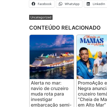
Facebook
WhatsApp
LinkedIn
Uncategorized
CONTEÚDO RELACIONADO
Alerta no mar:
PromoAção e
navio de cruzeiro
Negra anunc
muda rota para
cruzeiro tem
investigar
“Cheia de Ma
embarcação semi-
em Alto Mar”