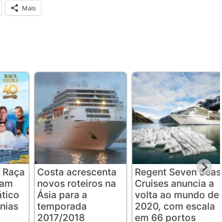
Mais
 Raça
Costa acrescenta
Regent Seven Seas
iam
novos roteiros na
Cruises anuncia a
ático
Ásia para a
volta ao mundo de
nias
temporada
2020, com escala
2017/2018
em 66 portos