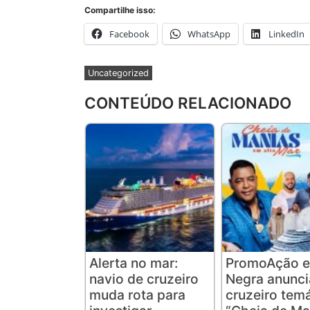
Compartilhe isso:
Facebook
WhatsApp
LinkedIn
Uncategorized
CONTEÚDO RELACIONADO
Alerta no mar:
PromoAção e
navio de cruzeiro
Negra anunc
muda rota para
cruzeiro tem