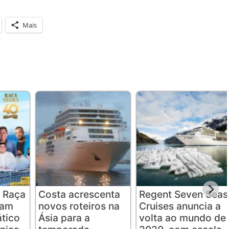
Mais
 Raça
Costa acrescenta
Regent Seven Seas
iam
novos roteiros na
Cruises anuncia a
ático
Ásia para a
volta ao mundo de