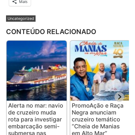
Mais
Uncategorized
CONTEÚDO RELACIONADO
Alerta no mar: navio
PromoAção e Raça
de cruzeiro muda
Negra anunciam
rota para investigar
cruzeiro temático
embarcação semi-
“Cheia de Manias
submersa nas
em Alto Mar”