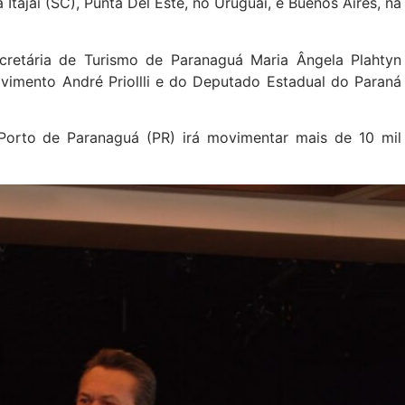
 Itajaí (SC), Punta Del Este, no Uruguai, e Buenos Aires, na
retária de Turismo de Paranaguá Maria Ângela Plahtyn
lvimento André Priollli e do Deputado Estadual do Paraná
 Porto de Paranaguá (PR) irá movimentar mais de 10 mil