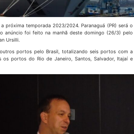
 a próxima temporada 2023/2024. Paranaguá (PR) será o
 o anúncio foi feito na manhã deste domingo (26/3) pelo
n Ursilli.
utros portos pelo Brasil, totalizando seis portos com a
os portos do Rio de Janeiro, Santos, Salvador, Itajaí e