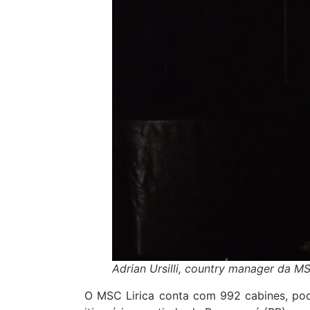
Adrian Ursilli, country manager da M
O MSC Lirica conta com 992 cabines, pod