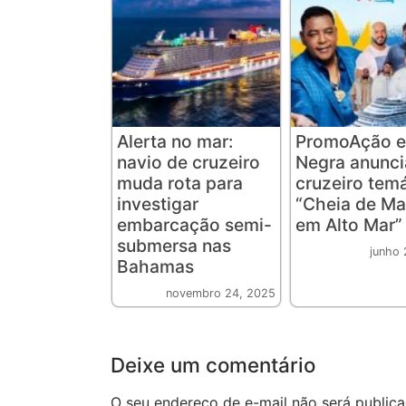
Alerta no mar:
PromoAção e
navio de cruzeiro
Negra anunc
muda rota para
cruzeiro tem
investigar
“Cheia de Ma
embarcação semi-
em Alto Mar”
submersa nas
junho 
Bahamas
novembro 24, 2025
Deixe um comentário
O seu endereço de e-mail não será publica