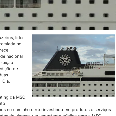
zeiros, líder
premiada no
hece
de nacional
eleição
edição de
duas
– Cia.
keting da MSC
ito
mos no caminho certo investindo em produtos e serviços
entes de viagem, um importante público para a MSC