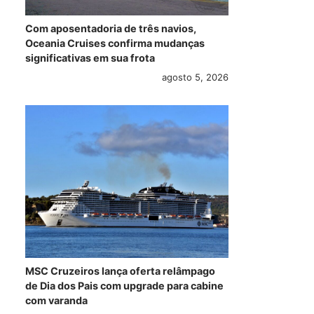
Com aposentadoria de três navios,
Oceania Cruises confirma mudanças
significativas em sua frota
agosto 5, 2026
Começa a
4 de março:
R11
construção do
Preziosa,
rot
Norwegian Bliss
Fascinosa e
Eur
Sovereign escalam
ver
o porto de Santos
maio 26, 2017
maio 23, 2017
MSC Cruzeiros lança oferta relâmpago
de Dia dos Pais com upgrade para cabine
com varanda