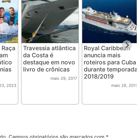
 Raça
Travessia atlântica
Royal Caribbean
iam
da Costa é
anuncia mais
ático
destaque em novo
roteiros para Cuba
nias
livro de crônicas
durante temporada
2018/2019
maio 29, 2017
23, 2023
maio 26, 2017
do.
Campos obrigatórios são marcados com
*