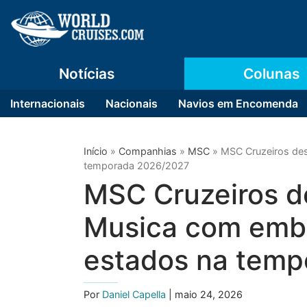
Notícias
Colunas
Internacionais
Nacionais
Navios em Encomenda
Início
»
Companhias
»
MSC
»
MSC Cruzeiros des
temporada 2026/2027
MSC Cruzeiros de
Musica com emb
estados na tem
Por
Daniel Capella
| maio 24, 2026