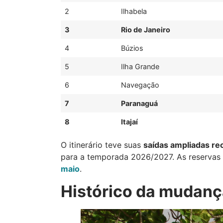
2
Ilhabela
3
Rio de Janeiro
4
Búzios
5
Ilha Grande
6
Navegação
7
Paranaguá
8
Itajaí
O itinerário teve suas
saídas ampliadas r
para a temporada 2026/2027. As reservas
maio
.
Histórico da mudança