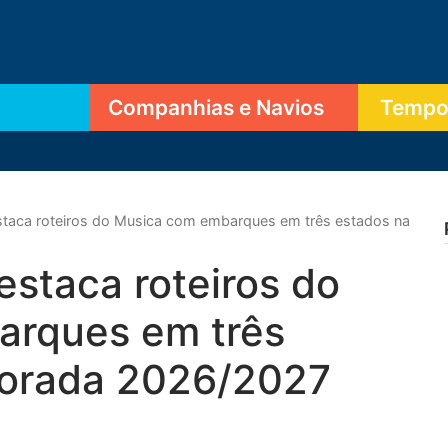
Companhias e Navios
Tempor
taca roteiros do Musica com embarques em três estados na
staca roteiros do
arques em três
porada 2026/2027