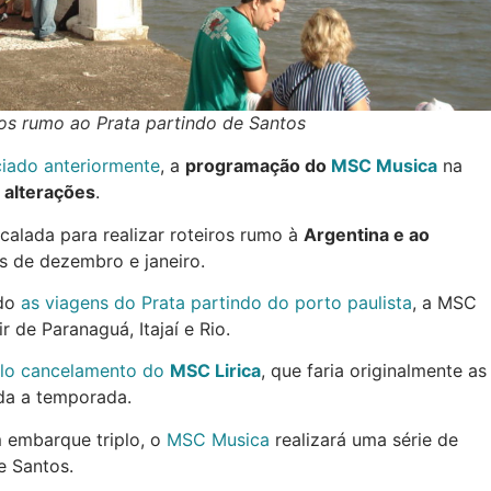
ros rumo ao Prata partindo de Santos
ciado anteriormente
, a
programação do
MSC Musica
na
 alterações
.
calada para realizar roteiros rumo à
Argentina e ao
s de dezembro e janeiro.
do
as viagens do Prata partindo do porto paulista
, a MSC
r de Paranaguá, Itajaí e Rio.
elo cancelamento do
MSC Lirica
, que faria originalmente as
oda a temporada.
 embarque triplo, o
MSC Musica
realizará uma série de
e Santos.