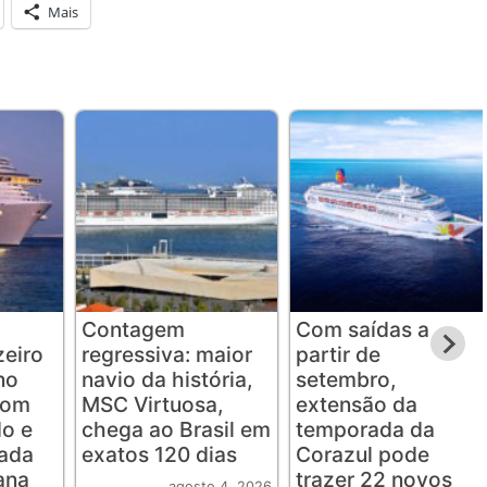
Mais
Contagem
Com saídas a
eiro
regressiva: maior
partir de
no
navio da história,
setembro,
com
MSC Virtuosa,
extensão da
o e
chega ao Brasil em
temporada da
rada
exatos 120 dias
Corazul pode
ana
trazer 22 novos
agosto 4, 2026