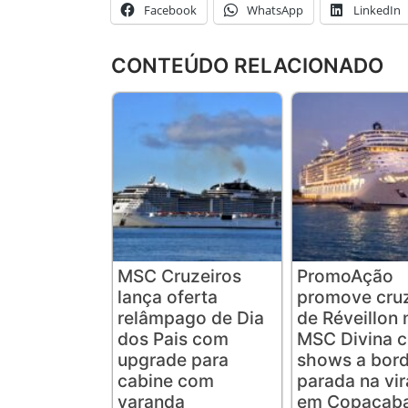
Facebook
WhatsApp
LinkedIn
CONTEÚDO RELACIONADO
MSC Cruzeiros
PromoAção
lança oferta
promove cruz
relâmpago de Dia
de Réveillon 
dos Pais com
MSC Divina 
upgrade para
shows a bord
cabine com
parada na vi
varanda
em Copacab