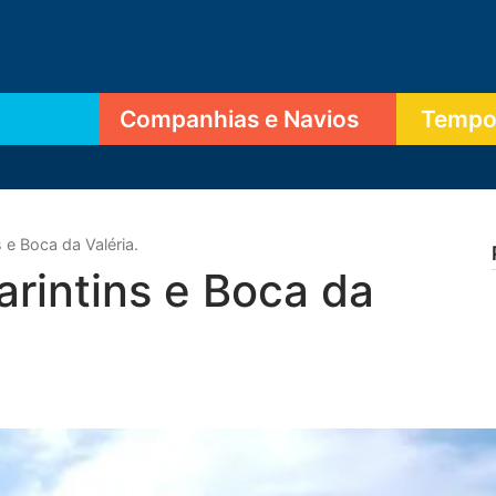
Companhias e Navios
Tempor
e Boca da Valéria.
rintins e Boca da