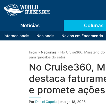
Notícias
Colunas
Internacionais
Nacionais
Navios em Encomenda
Início
»
Nacionais
»
No Cruise360, Ministério do
para gargalos do setor
No Cruise360, Mi
destaca faturame
e promete ações 
Por
Daniel Capella
| março 18, 2026