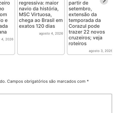
eiro
regressiva: maior
partir de
no
navio da história,
setembro,
com
MSC Virtuosa,
extensão da
o e
chega ao Brasil em
temporada da
rada
exatos 120 dias
Corazul pode
ana
trazer 22 novos
agosto 4, 2026
cruzeiros; veja
 4, 2026
roteiros
agosto 3, 2026
do.
Campos obrigatórios são marcados com
*