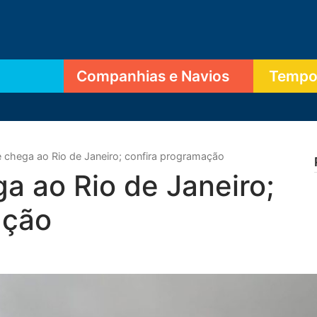
Companhias e Navios
Tempor
chega ao Rio de Janeiro; confira programação
a ao Rio de Janeiro;
ação