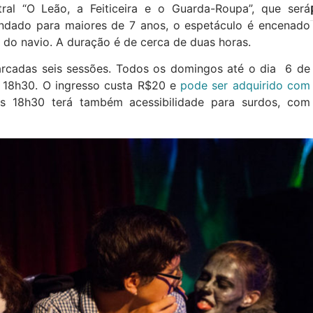
ral “O Leão, a Feiticeira e o Guarda-Roupa”, que será
ndado para maiores de 7 anos, o espetáculo é encenado
l do navio. A duração é de cerca de duas horas.
arcadas seis sessões. Todos os domingos até o dia 6 de
s 18h30. O ingresso custa R$20 e
pode ser adquirido com
as 18h30 terá também acessibilidade para surdos, com