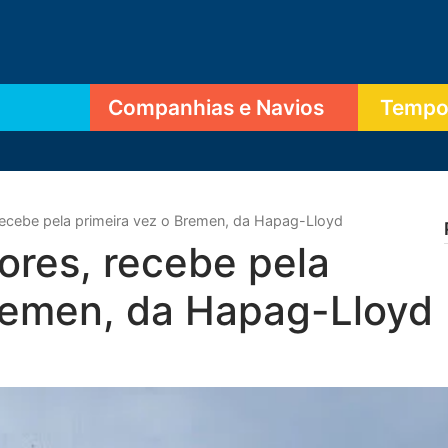
Companhias e Navios
Tempor
recebe pela primeira vez o Bremen, da Hapag-Lloyd
ores, recebe pela
Bremen, da Hapag-Lloyd