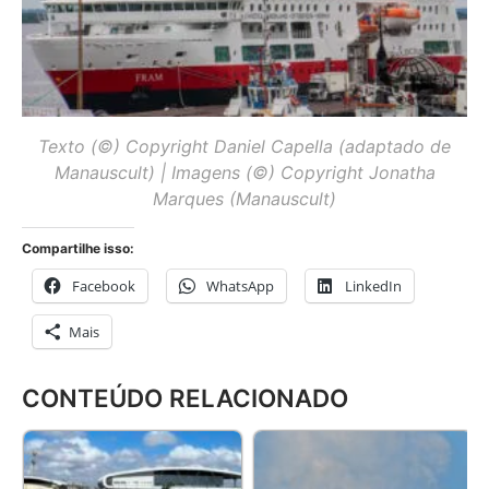
Texto (©) Copyright Daniel Capella (adaptado de
Manauscult) | Imagens (©) Copyright Jonatha
Marques (Manauscult)
Compartilhe isso:
Facebook
WhatsApp
LinkedIn
Mais
CONTEÚDO RELACIONADO