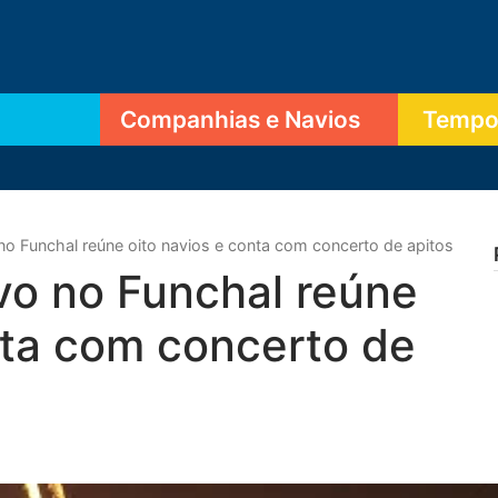
Companhias e Navios
Tempor
o Funchal reúne oito navios e conta com concerto de apitos
vo no Funchal reúne
nta com concerto de