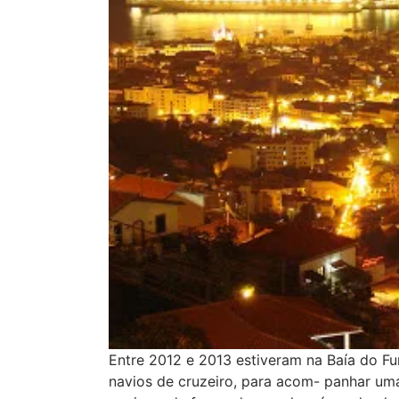
Entre 2012 e 2013 estiveram na Baía do Fu
navios de cruzeiro, para acom- panhar um