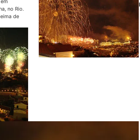
 em
a, no Rio.
ueima de