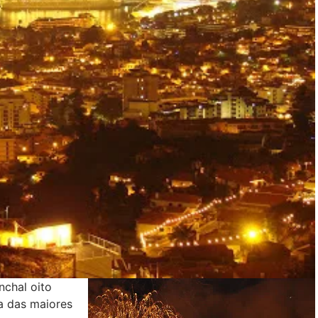
nchal oito
a das maiores