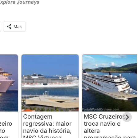
xplora Journeys
Mais
Contagem
MSC Cruzeiros
eiro
regressiva: maior
troca navio e
no
navio da história,
altera
com
MSC Virtuosa,
programação para