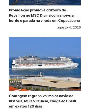
PromoAção promove cruzeiro de
Réveillon no MSC Divina com shows a
bordo e parada na virada em Copacabana
agosto 4, 2026
Cruzeiro temático
Grupo MSC recebe
Com
Contagem regressiva: maior navio da
Festivalzinho em
o Explora III,
Eur
história, MSC Virtuosa, chega ao Brasil
Alto-Mar terá
primeiro navio
ano
em exatos 120 dias
atrações como
movido a LNG da
Sea