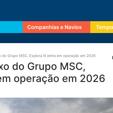
Companhias e Navios
Tempor
o do Grupo MSC, Explora III entra em operação em 2026
uxo do Grupo MSC,
a em operação em 2026