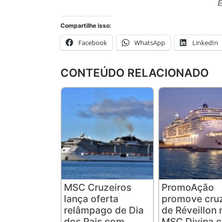
E
Compartilhe isso:
Facebook
WhatsApp
LinkedIn
CONTEÚDO RELACIONADO
MSC Cruzeiros
PromoAção
lança oferta
promove cruz
relâmpago de Dia
de Réveillon 
dos Pais com
MSC Divina 