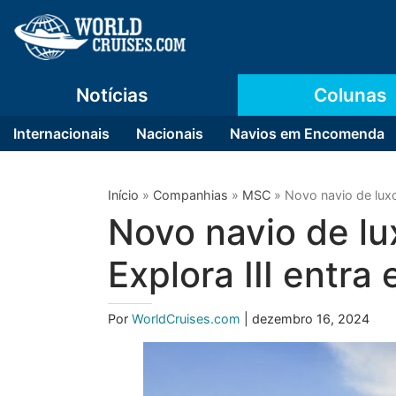
Notícias
Colunas
Internacionais
Nacionais
Navios em Encomenda
Início
»
Companhias
»
MSC
»
Novo navio de lux
Novo navio de l
Explora III entr
Por
WorldCruises.com
| dezembro 16, 2024