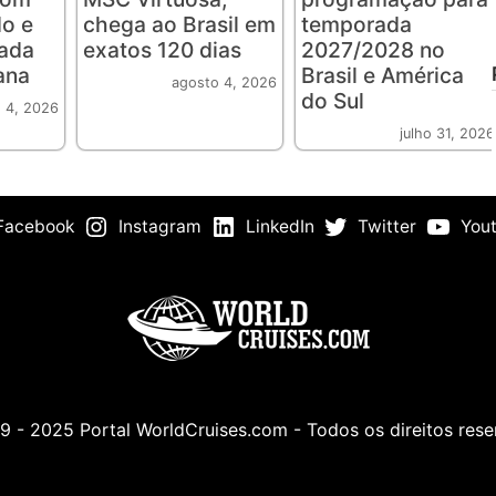
o e
chega ao Brasil em
temporada
rada
exatos 120 dias
2027/2028 no
ana
Brasil e América
agosto 4, 2026
do Sul
 4, 2026
julho 31, 2026
Facebook
Instagram
LinkedIn
Twitter
You
 - 2025 Portal WorldCruises.com - Todos os direitos res