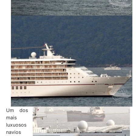
Um dos
mais
luxuosos
navios