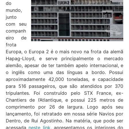
do
mundo,
junto
com seu
companh
eiro de
frota
Europa, o Europa 2 é o mais novo na frota da alemã
Hapag-Lloyd, e serve principalmente o mercado
alemão, apesar de ter também apelo internacional, e
o inglês como uma das línguas a bordo. Possui
aproximadamente 42,000 toneladas, e capacidade
para 516 passageiros, que são atendidos por 370
tripulantes. Foi construído pelo STX France, ex-
Chantiers de l’Atlantique, e possui 225 metros de
comprimento por 26 de largura. Logo após seu
lançamento, foi retratado em nossa série Navios por
Dentro, de Rui Agostinho. Na matéria, que pode ser
acessada
neste link
, apresentamos os interiores do