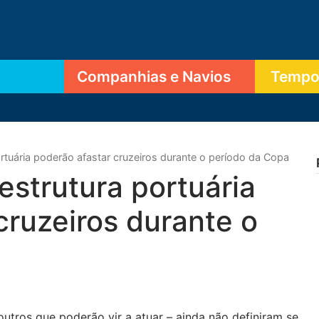
Companhias e Navios
Tempor
ortuária poderão afastar cruzeiros durante o período da Copa
estrutura portuária
cruzeiros durante o
utros que poderão vir a atuar – ainda não definiram se