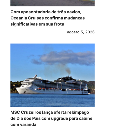
Com aposentadoria de três navios,
Oceania Cruises confirma mudanças
significativas em sua frota
agosto 5, 2026
Costa Cruzeiros
CLIA no Brasil
MSC
participa de leilão
encerra série de
tro
do Instituto
reuniões pós-
alt
Neymar Jr. com
temporada
pro
doação de
2025/2026 em dez
te
cruzeiro pela
destinos de
202
MSC Cruzeiros lança oferta relâmpago
Europa
cruzeiros
Bra
de Dia dos Pais com upgrade para cabine
do 
agosto 3, 2026
agosto 3, 2026
com varanda