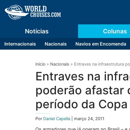
Notícias
Colunas
Internacionais
Nacionais
Navios em Encomenda
Início
»
Nacionais
»
Entraves na infraestrutura p
Entraves na infra
poderão afastar 
período da Copa
Por
Daniel Capella
| março 24, 2011
Os armadores que já operam no Brasil – e o