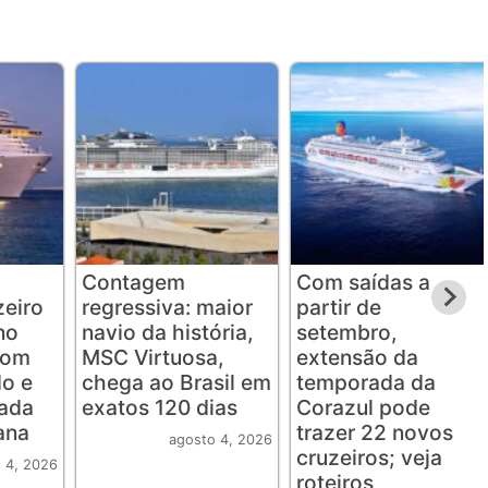
Contagem
Com saídas a
eiro
regressiva: maior
partir de
no
navio da história,
setembro,
com
MSC Virtuosa,
extensão da
o e
chega ao Brasil em
temporada da
rada
exatos 120 dias
Corazul pode
ana
trazer 22 novos
agosto 4, 2026
cruzeiros; veja
 4, 2026
roteiros