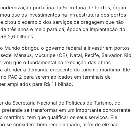
 modernização portuária da Secretaria de Portos, órgão
rmou que os investimentos na infraestrutura dos portos
Ele citou o exemplo dos serviços de dragagem que não
, de três anos e meio para cá, época da implantação do
R$ 2,6 bilhões.
do Mundo obrigou o governo federal a investir em portos
sede: Manaus, Mucuripe (CE), Natal, Recife, Salvador, Rio
servou que o fundamental na execução das obras
 atender a demanda crescente do turismo marítimo. Ele
s no PAC 2 para serem aplicados em terminais de
r ampliados para R$ 1,1 bilhão.
or da Secretaria Nacional de Políticas de Turismo, do
sil pretende se transformar em um importante concorrente
o marítimo, tem que qualificar os seus serviços. Ele
 não se considera bem recepcionado, além de ele não