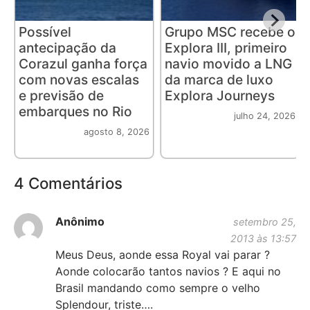
Possível
Grupo MSC recebe o
antecipação da
Explora III, primeiro
Corazul ganha força
navio movido a LNG
com novas escalas
da marca de luxo
e previsão de
Explora Journeys
embarques no Rio
julho 24, 2026
agosto 8, 2026
4 Comentários
Anônimo
setembro 25,
2013 às 13:57
Meus Deus, aonde essa Royal vai parar ?
Aonde colocarão tantos navios ? E aqui no
Brasil mandando como sempre o velho
Splendour, triste….