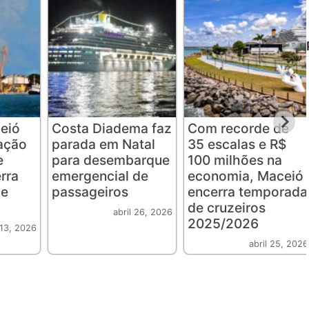
eió
Costa Diadema faz
Com recorde de
lação
parada em Natal
35 escalas e R$
e
para desembarque
100 milhões na
rra
emergencial de
economia, Maceió
de
passageiros
encerra temporada
de cruzeiros
abril 26, 2026
2025/2026
 13, 2026
abril 25, 2026