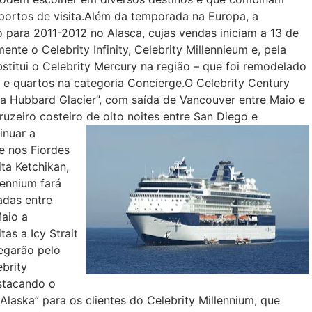
portos de visita.Além da temporada na Europa, a
para 2011-2012 no Alasca, cujas vendas iniciam a 13 de
ente o Celebrity Infinity, Celebrity Millennieum e, pela
bstitui o Celebrity Mercury na região – que foi remodelado
 e quartos na categoria Concierge.O Celebrity Century
ska Hubbard Glacier”, com saída de Vancouver entre Maio e
zeiro costeiro de oito noites entre San Diego e
tinuar a
le nos Fiordes
ta Ketchikan,
lennium fará
adas entre
aio a
as a Icy Strait
egarão pelo
ebrity
estacando o
laska” para os clientes do Celebrity Millennium, que