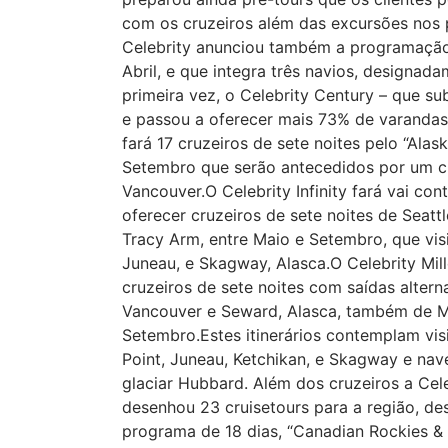
com os cruzeiros além das excursões nos 
Celebrity anunciou também a programação 
Abril, e que integra três navios, designadam
primeira vez, o Celebrity Century – que su
e passou a oferecer mais 73% de varandas
fará 17 cruzeiros de sete noites pelo “Ala
Setembro que serão antecedidos por um cru
Vancouver.
O Celebrity Infinity fará vai con
oferecer cruzeiros de sete noites de Seatt
Tracy Arm, entre Maio e Setembro, que visi
Juneau, e Skagway, Alasca.O Celebrity Mil
cruzeiros de sete noites com saídas altern
Vancouver e Seward, Alasca, também de M
Setembro.Estes itinerários contemplam visit
Point, Juneau, Ketchikan, e Skagway e nav
glaciar Hubbard. Além dos cruzeiros a Cel
desenhou 23 cruisetours para a região, d
programa de 18 dias, “Canadian Rockies & A