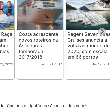
 Raça
Costa acrescenta
Regent Seven Seas
iam
novos roteiros na
Cruises anuncia a
ático
Ásia para a
volta ao mundo de
nias
temporada
2020, com escala
2017/2018
em 66 portos
23, 2023
julho 21, 2017
julho 19, 2017
do.
Campos obrigatórios são marcados com
*