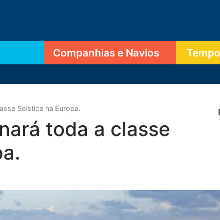
Companhias e Navios
Tempor
lasse Solstice na Europa.
onará toda a classe
pa.