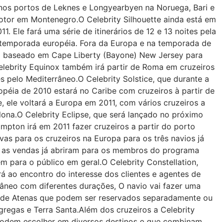
 nos portos de Leknes e Longyearbyen na Noruega, Bari e
Kotor em Montenegro.O Celebrity Silhouette ainda está em
1. Ele fará uma série de itinerários de 12 e 13 noites pela
 temporada européia. Fora da Europa e na temporada de
ará baseado em Cape Liberty (Bayone) New Jersey para
Celebrity Equinox também irá partir de Roma em cruzeiros
es pelo Mediterrâneo.
O Celebrity Solstice, que durante a
péia de 2010 estará no Caribe com cruzeiros à partir de
, ele voltará a Europa em 2011, com vários cruzeiros a
elona.O Celebrity Eclipse, que será lançado no próximo
pton irá em 2011 fazer cruzeiros a partir do porto
rvas para os cruzeiros na Europa para os três navios já
te as vendas já abriram para os membros do programa
em para o público em geral.O Celebrity Constellation,
irá ao encontro do interesse dos clientes e agentes de
âneo com diferentes durações, O navio vai fazer uma
da de Atenas que podem ser reservados separadamente ou
gregas e Terra Santa.Além dos cruzeiros a Celebrity
 podem escolher em diversos destinos e que combinam