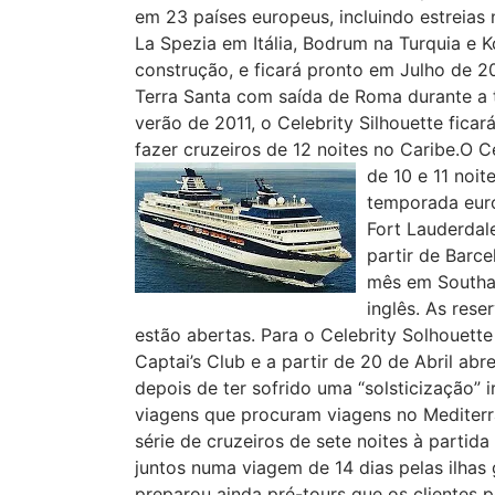
em 23 países europeus, incluindo estreias
La Spezia em Itália, Bodrum na Turquia e 
construção, e ficará pronto em Julho de 201
Terra Santa com saída de Roma durante a
verão de 2011, o Celebrity Silhouette fic
fazer cruzeiros de 12 noites no Caribe.O 
de 10 e 11 noit
temporada euro
Fort Lauderdale
partir de Barc
mês em Southam
inglês. As rese
estão abertas. Para o Celebrity Solhouet
Captai’s Club e a partir de 20 de Abril abr
depois de ter sofrido uma “solsticização” 
viagens que procuram viagens no Mediterr
série de cruzeiros de sete noites à parti
juntos numa viagem de 14 dias pelas ilhas 
preparou ainda pré-tours que os clientes