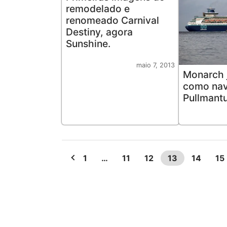
remodelado e
renomeado Carnival
Destiny, agora
Sunshine.
maio 7, 2013
Monarch 
como nav
Pullmantu
1
…
11
12
13
14
15