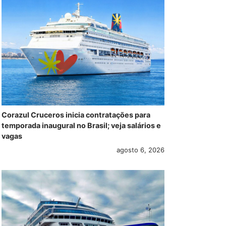
Corazul Cruceros inicia contratações para
temporada inaugural no Brasil; veja salários e
vagas
agosto 6, 2026