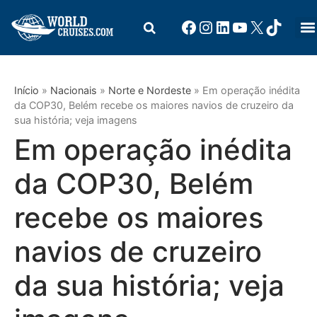
Início
»
Nacionais
»
Norte e Nordeste
»
Em operação inédita
da COP30, Belém recebe os maiores navios de cruzeiro da
sua história; veja imagens
Em operação inédita
da COP30, Belém
recebe os maiores
navios de cruzeiro
da sua história; veja