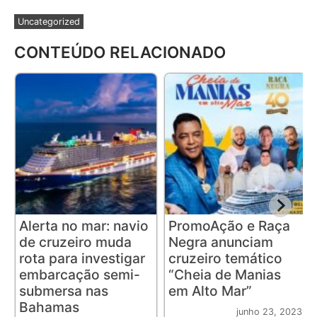
Uncategorized
CONTEÚDO RELACIONADO
Alerta no mar: navio
PromoAção e Raça
de cruzeiro muda
Negra anunciam
rota para investigar
cruzeiro temático
embarcação semi-
“Cheia de Manias
submersa nas
em Alto Mar”
Bahamas
junho 23, 2023