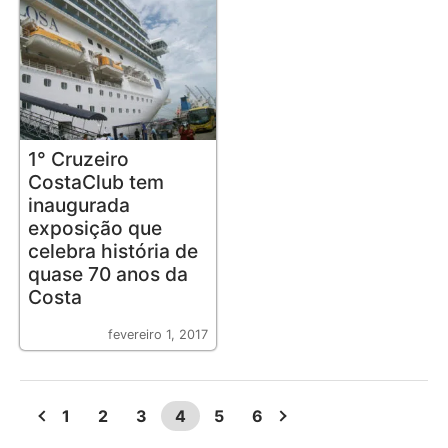
1° Cruzeiro
CostaClub tem
inaugurada
exposição que
celebra história de
quase 70 anos da
Costa
fevereiro 1, 2017
1
2
3
4
5
6