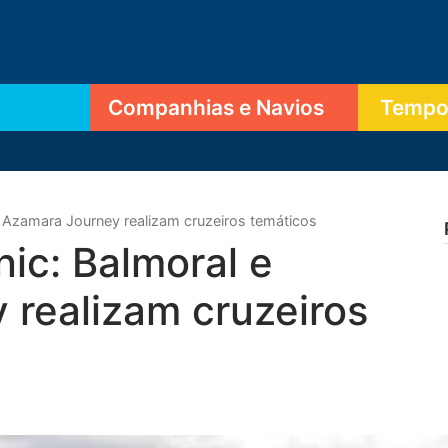
Companhias e Navios
Tempor
e Azamara Journey realizam cruzeiros temáticos
nic: Balmoral e
 realizam cruzeiros