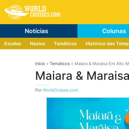
Notícias
Colunas
Escalas
Navios
Temáticos
Histórico das Tem
Início
»
Temáticos
»
Maiara & Maraisa Em Alto 
Maiara & Marais
Por
WorldCruises.com