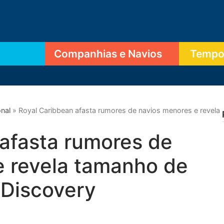
Companhias e Navios
Tempor
onal
»
Royal Caribbean afasta rumores de navios menores e revela
afasta rumores de
e revela tamanho de
 Discovery