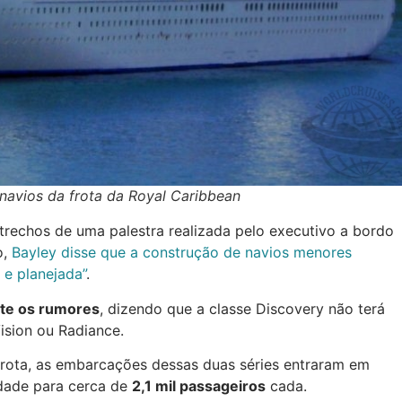
navios da frota da Royal Caribbean
trechos de uma palestra realizada pelo executivo a bordo
o,
Bayley disse que a construção de navios menores
e planejada”
.
te os rumores
, dizendo que a classe Discovery não terá
ision ou Radiance.
frota, as embarcações dessas duas séries entraram em
dade para cerca de
2,1 mil passageiros
cada.