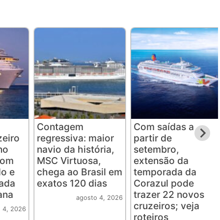
Contagem
Com saídas a
eiro
regressiva: maior
partir de
no
navio da história,
setembro,
com
MSC Virtuosa,
extensão da
o e
chega ao Brasil em
temporada da
rada
exatos 120 dias
Corazul pode
ana
trazer 22 novos
agosto 4, 2026
cruzeiros; veja
 4, 2026
roteiros