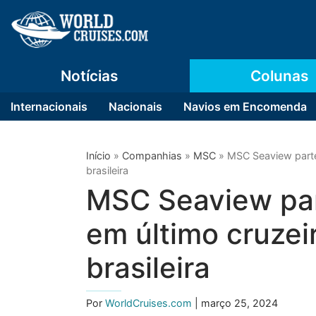
Notícias
Colunas
Internacionais
Nacionais
Navios em Encomenda
Início
»
Companhias
»
MSC
»
MSC Seaview parte
brasileira
MSC Seaview par
em último cruzei
brasileira
Por
WorldCruises.com
| março 25, 2024