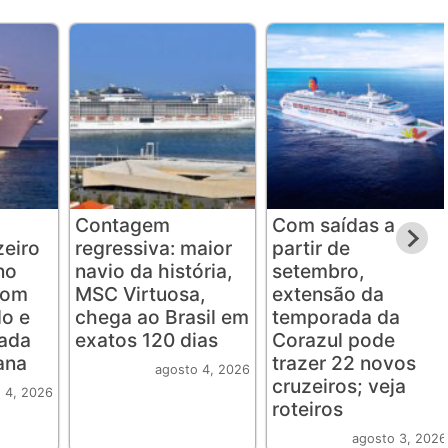
Contagem
Com saídas a
eiro
regressiva: maior
partir de
no
navio da história,
setembro,
com
MSC Virtuosa,
extensão da
o e
chega ao Brasil em
temporada da
rada
exatos 120 dias
Corazul pode
ana
trazer 22 novos
agosto 4, 2026
cruzeiros; veja
 4, 2026
roteiros
agosto 3, 2026