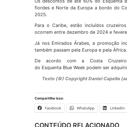
Os descontos de até 60% do Esquenta B
fiordes e Norte da Europa a bordo do C
2025.
Para o Caribe, estão incluídos cruzeir
ocorrem entre dezembro de 2024 e fevere
Já nos Emirados Árabes, a promoção inc
também passam pela Europa e pela África
De acordo com a Costa Cruzeiros, 
do
Esquenta
Blue
Week
podem ser adquirid
Texto (©) Copyright Daniel Capella (
Compartilhe isso:
Facebook
WhatsApp
LinkedIn
CONTEÚDO RELACIONADO