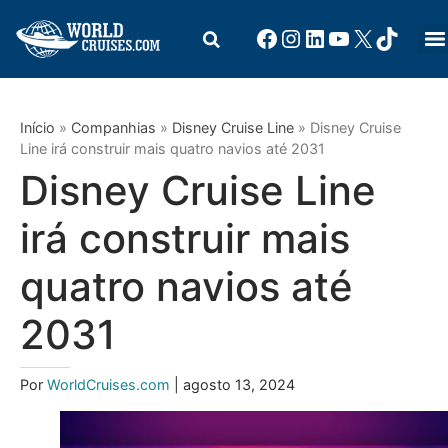
Início
»
Companhias
»
Disney Cruise Line
»
Disney Cruise
Line irá construir mais quatro navios até 2031
Disney Cruise Line
irá construir mais
quatro navios até
2031
Por
WorldCruises.com
| agosto 13, 2024