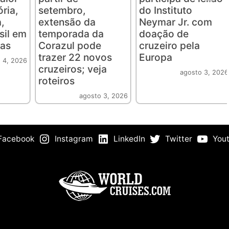
ória,
setembro,
do Instituto
,
extensão da
Neymar Jr. com
sil em
temporada da
doação de
ias
Corazul pode
cruzeiro pela
trazer 22 novos
Europa
 4, 2026
cruzeiros; veja
agosto 3, 2026
roteiros
agosto 3, 2026
Facebook
Instagram
LinkedIn
Twitter
You