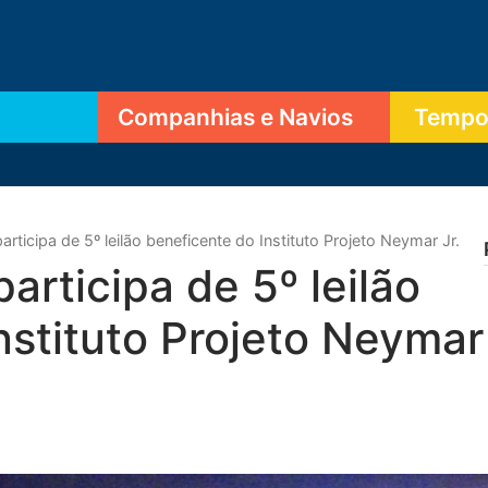
Companhias e Navios
Tempor
articipa de 5º leilão beneficente do Instituto Projeto Neymar Jr.
articipa de 5º leilão
nstituto Projeto Neymar