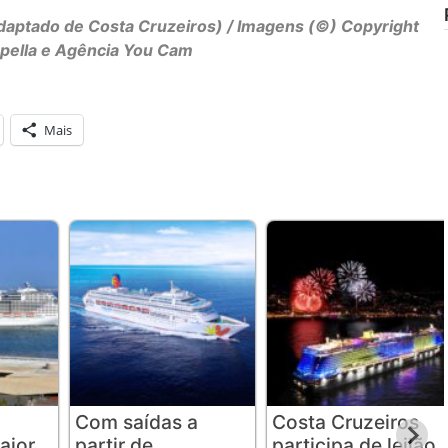
daptado de Costa Cruzeiros) / Imagens (©) Copyright
apella e Agência You Cam
Mais
Com saídas a
Costa Cruzeiros
aior
partir de
participa de leilão