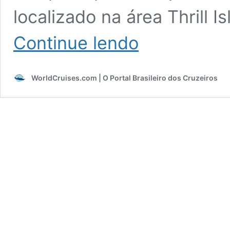
localizado na área Thrill 
Toboágua
Continue lendo
quebra
e
deixa
WorldCruises.com | O Portal Brasileiro dos Cruzeiros
passageiro
ferido
a
bordo
do
Icon
of
the
Seas