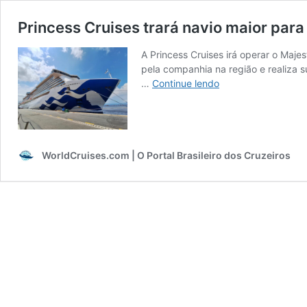
Princess Cruises trará navio maior par
A Princess Cruises irá operar o Maje
pela companhia na região e realiza 
Princess
…
Continue lendo
Cruises
trará
navio
maior
para
WorldCruises.com | O Portal Brasileiro dos Cruzeiros
a
América
do
Sul
e
Brasil
em
2026/2027