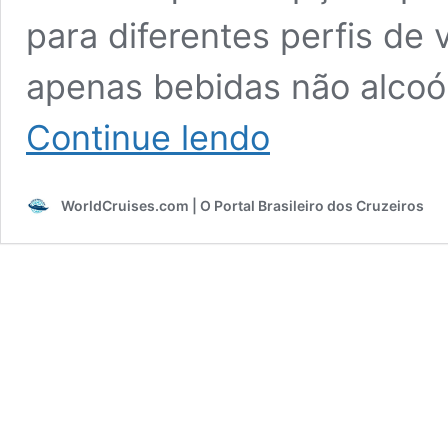
para diferentes perfis de
apenas bebidas não alcoó
Guia
Continue lendo
completo:
preços
e
WorldCruises.com | O Portal Brasileiro dos Cruzeiros
tudo
sobre
os
pacotes
de
bebida
da
Costa
Cruzeiros
na
temporada
brasileira