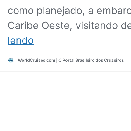
como planejado, a embarca
Caribe Oeste, visitando 
Maior
lendo
navio
da
MSC,
WorldCruises.com | O Portal Brasileiro dos Cruzeiros
World
America
é
forçado
a
mudar
completamente
o
roteiro
para
fugir
de