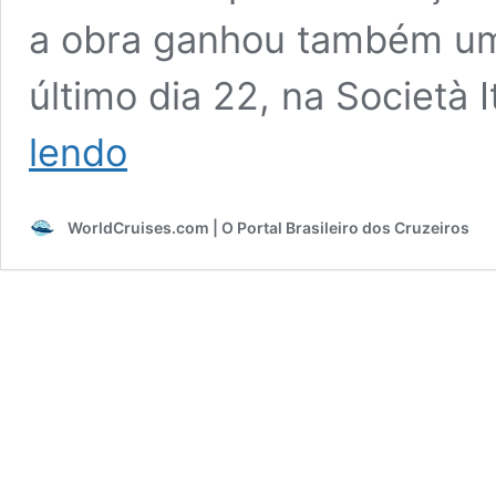
a obra ganhou também um
último dia 22, na Società 
Com
lendo
900
fotos
e
WorldCruises.com | O Portal Brasileiro dos Cruzeiros
480
páginas,
livro
resgata
40
anos
de
histórias
e
bastidores
dos
cruzeiros