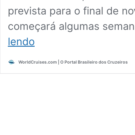
prevista para o final de 
começará algumas seman
Contagem
lendo
regressiva!
Temporada
da
WorldCruises.com | O Portal Brasileiro dos Cruzeiros
Costa
no
Brasil
começa
em
menos
de
1
mês;
veja
navios
e