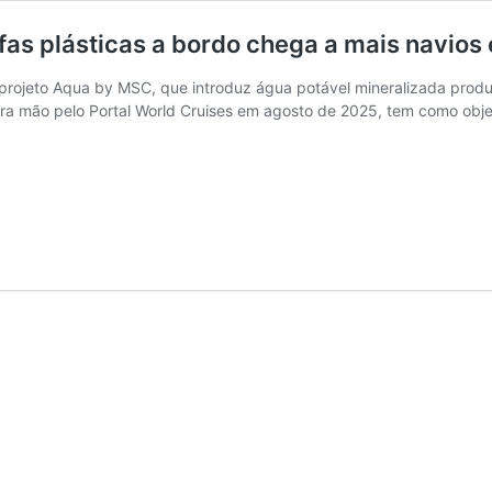
fas plásticas a bordo chega a mais navios
rojeto Aqua by MSC, que introduz água potável mineralizada produz
meira mão pelo Portal World Cruises em agosto de 2025, tem como objet
to
na
fas
icas
o
a
s