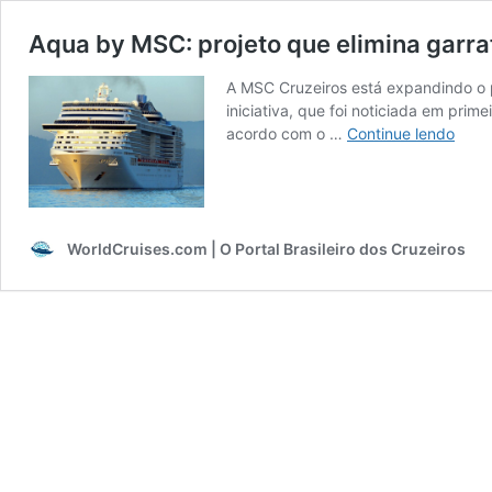
Aqua by MSC: projeto que elimina garra
A MSC Cruzeiros está expandindo o p
iniciativa, que foi noticiada em pri
Aqua
acordo com o …
Continue lendo
by
MSC:
proje
que
elimi
WorldCruises.com | O Portal Brasileiro dos Cruzeiros
garra
plást
a
bord
cheg
a
mais
navio
e
deve